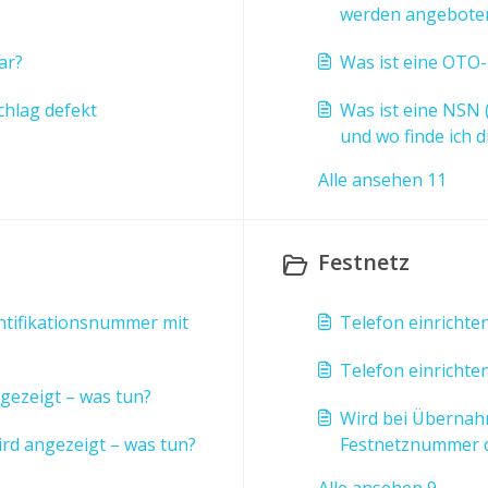
werden angebote
ar?
Was ist eine OTO-
chlag defekt
Was ist eine NSN 
und wo finde ich d
Alle ansehen 11
Festnetz
dentifikationsnummer mit
Telefon einrichte
Telefon einrichte
ngezeigt – was tun?
Wird bei Übernah
ird angezeigt – was tun?
Festnetznummer d
gekündigt?