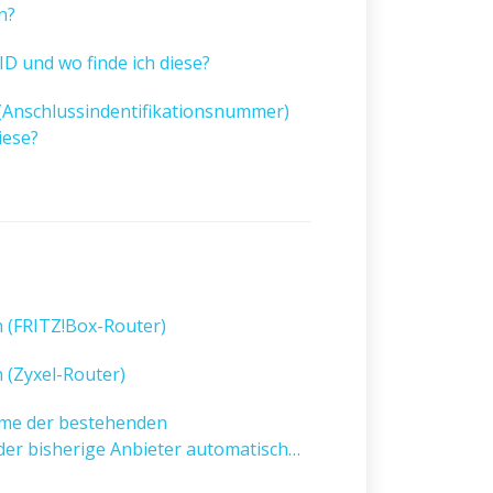
n?
ID und wo finde ich diese?
(Anschlussindentifikationsnummer)
iese?
n (FRITZ!Box-Router)
n (Zyxel-Router)
me der bestehenden
er bisherige Anbieter automatisch