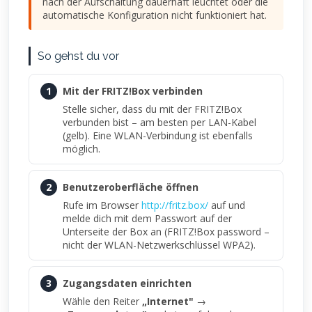
nach der Aufschaltung dauerhaft leuchtet oder die
automatische Konfiguration nicht funktioniert hat.
So gehst du vor
1
Mit der FRITZ!Box verbinden
Stelle sicher, dass du mit der FRITZ!Box
verbunden bist – am besten per LAN-Kabel
(gelb). Eine WLAN-Verbindung ist ebenfalls
möglich.
2
Benutzeroberfläche öffnen
Rufe im Browser
http://fritz.box/
auf und
melde dich mit dem Passwort auf der
Unterseite der Box an (FRITZ!Box password –
nicht der WLAN-Netzwerkschlüssel WPA2).
3
Zugangsdaten einrichten
Wähle den Reiter
„Internet"
→