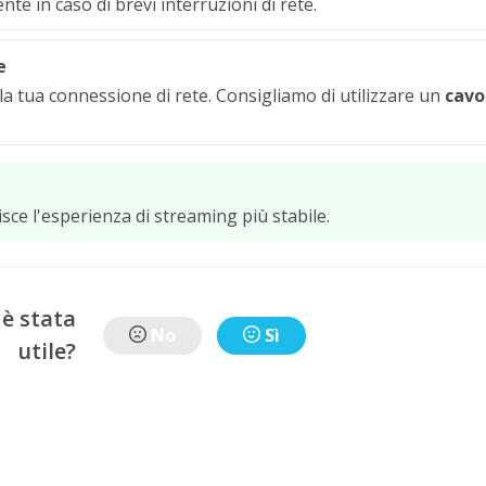
e in caso di brevi interruzioni di rete.
e
 la tua connessione di rete. Consigliamo di utilizzare un
cavo
ce l'esperienza di streaming più stabile.
 è stata
No
Sì
utile?