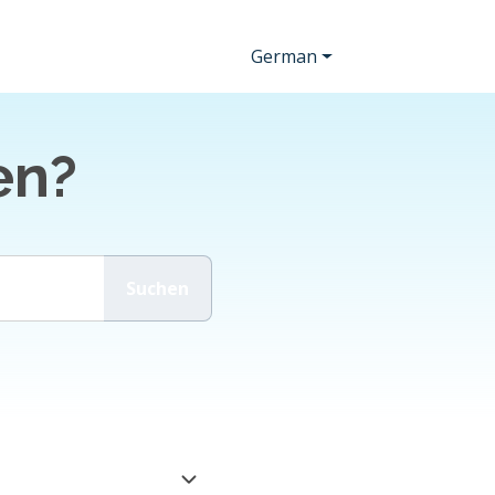
German
en?